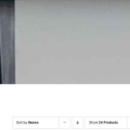
Sort by
Nazwa
Show
24 Products