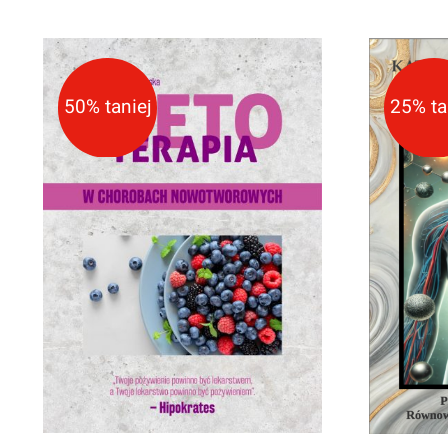
50% taniej
25% ta