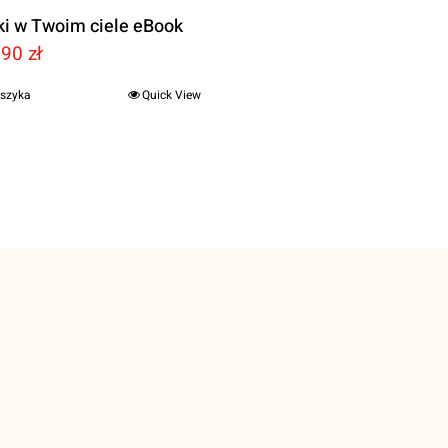
ki w Twoim ciele eBook
erwotna
Aktualna
,90
zł
na
cena
oszyka
Quick View
nosiła:
wynosi:
90 zł.
59,90 zł.