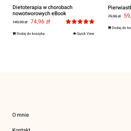
Dietoterapia w chorobach
Pierwiast
nowotworowych eBook
Pi
59
79,90
zł
Pierwotna
Aktualna
74,96
zł
149,90
zł
ce
Dodaj do k
cena
cena
Oceniono
Dodaj do koszyka
Quick View
wy
5.00
na 5
wynosiła:
wynosi:
79,
149,90 zł.
74,96 zł.
O mnie
Kontakt