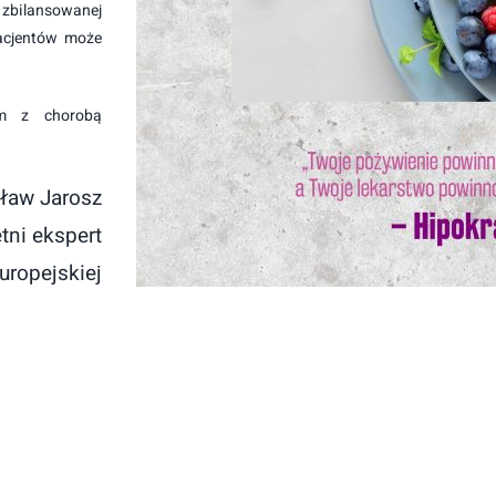
zbilansowanej
pacjentów może
ym z chorobą
sław Jarosz
etni ekspert
uropejskiej