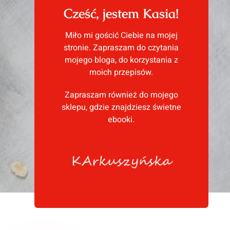
Cześć, jestem Kasia!
Miło mi gościć Ciebie na mojej
stronie. Zapraszam do czytania
mojego bloga, do korzystania z
moich przepisów.
Zapraszam również do mojego
sklepu, gdzie znajdziesz świetne
ebooki.