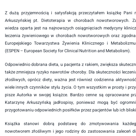
Z dużą przyjemnością i satysfakcją przeczytałem książkę Pani 
Arkuszyńskiej pt. Dietoterapia w chorobach nowotworowych. Z
wiedza oparta jest na najnowszych osiągnięciach medycyny klinicz
leczenia żywieniowego w chorobach nowotworowych oraz zgodna 
Europejskiego Towarzystwa Żywienia Klinicznego i Metabolizm
(ESPEN – European Society for Clinical Nutrition and Metabolism).
Odpowiednio dobrana dieta, u pacjenta z rakiem, zwiększa skuteczno
także zmniejsza ryzyko nawrotów choroby. Dla skuteczności lecze
złośliwych, oprócz diety, ważna jest również codzienna aktywność
wiele innych czynników stylu życia. O tym wszystkim w prosty i prz
pisze Autorka w swojej książce. Bardzo cenne są opracowane pr
Katarzynę Arkuszyńską jadłospisy, ponieważ mogą być ogrom
przygotowaniu odpowiednich posiłków przez pacjentów lub ich bliski
Książka stanowi dobrą podstawę do zmotywowania każde
nowotworem złośliwym i jego rodziny do zastosowania zaleceń d