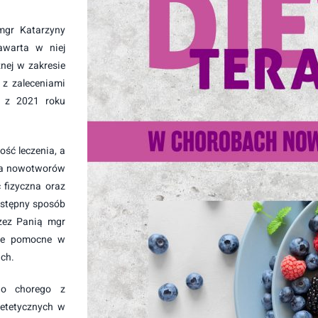
mgr Katarzyny
awarta w niej
nej w zakresie
z zaleceniami
u z 2021 roku
ść leczenia, a
nia nowotworów
 fizyczna oraz
ystępny sposób
zez Panią mgr
nie pomocne w
ch.
go chorego z
ietetycznych w