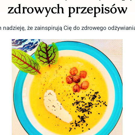
zdrowych przepisów
nadzieję, że zainspirują Cię do zdrowego odżywiania
Zupa krem z dyni z dodatkiem
szafranu