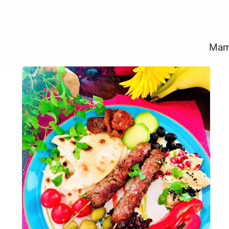
Mam 
Szaszłyki jagnięce z nutką
orientu