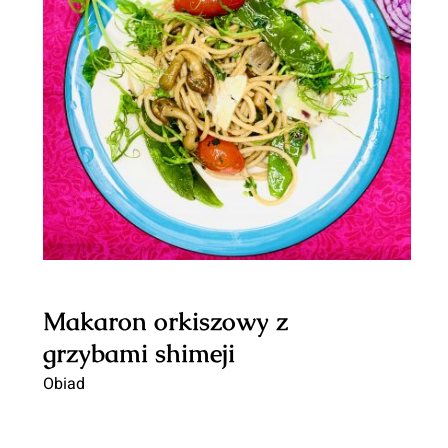
Makaron orkiszowy z
grzybami shimeji
Makaron orkiszowy z
grzybami shimeji
Obiad