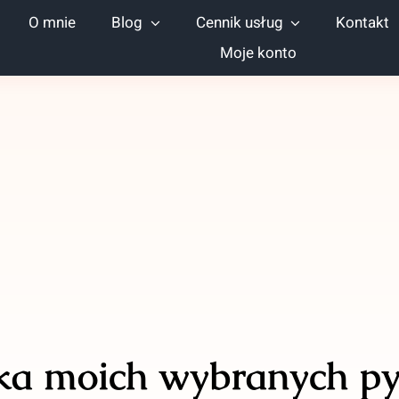
O mnie
Blog
Cennik usług
Kontakt
Moje konto
lka moich wybranych py