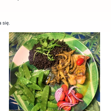
 się.
Dorsz w sosie grzybowym w
towarzystwie czarnej
soczewicy