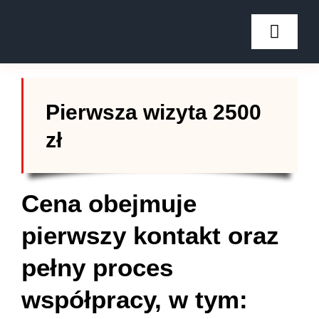
Przejdź
do
Przełą
nawiga
zawartości
Home
Pierwsza wizyta 2500
O mnie
zł
Blog
Cena obejmuje
Cennik usług
pierwszy kontakt oraz
Kontakt
pełny proces
Sklep
współpracy, w tym: