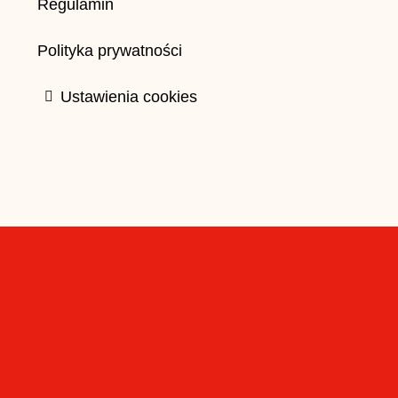
Regulamin
Polityka prywatności
Ustawienia cookies
© Copyri
Dane do płatności przelewem tradycyj
Nr konta:
55 1090 1870 0000 0001 5072 0537