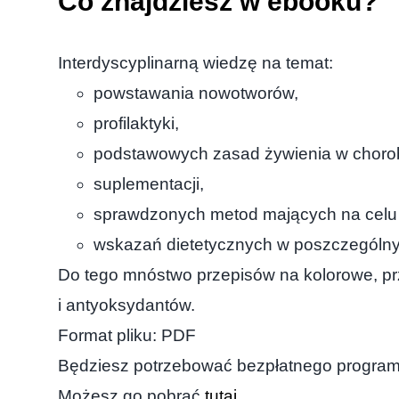
Co znajdziesz w ebooku?
Interdyscyplinarną wiedzę na temat:
powstawania nowotworów,
profilaktyki,
podstawowych zasad żywienia w choro
suplementacji,
sprawdzonych metod mających na celu ł
wskazań dietetycznych w poszczególn
Do tego mnóstwo przepisów na kolorowe, pr
i antyoksydantów.
Format pliku: PDF
Będziesz potrzebować bezpłatnego programu
Możesz go pobrać
tutaj
.