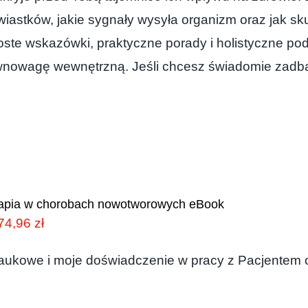
rwiastków, jakie sygnały wysyła organizm oraz jak sk
oste wskazówki, praktyczne porady i holistyczne pod
ównowagę wewnętrzną. Jeśli chcesz świadomie zadb
rapia w chorobach nowotworowych eBook
Pierwotna
Aktualna
74,96
zł
cena
cena
naukowe i moje doświadczenie w pracy z Pacjentem 
wynosiła:
wynosi:
149,90 zł.
74,96 zł.