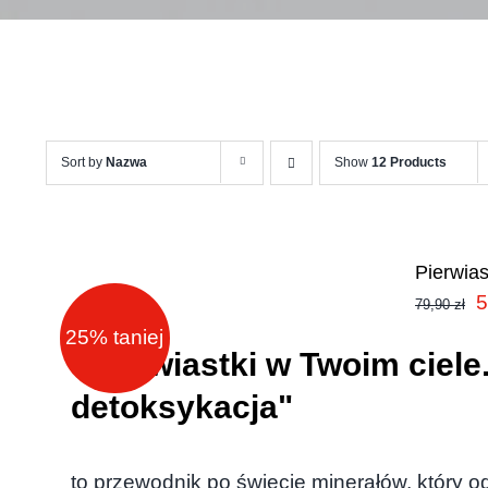
Sort by
Nazwa
Show
12 Products
Pierwias
P
5
79,90
zł
25% taniej
c
"Pierwiastki w Twoim ciel
w
detoksykacja"
7
to przewodnik po świecie minerałów, który o