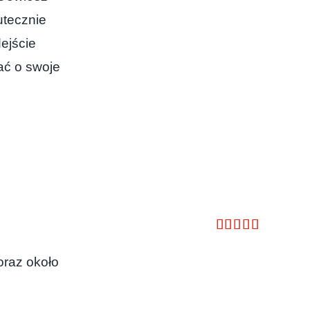
utecznie
ejście
ać o swoje
Oceniono
5.00
na 5
oraz około