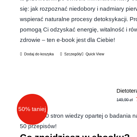
się: jak rozpoznać niedobory i nadmiary pie
wspierać naturalne procesy detoksykacji. Pr
pomogą Ci odzyskać energię, witalność i r
zdrowie – ten e-book jest dla Ciebie!
Dodaj do koszyka
Szczegóły
Quick View
Dietote
149,90
zł
50% taniej
Ponad 250 stron wiedzy opartej o badania 
50 przepisów!