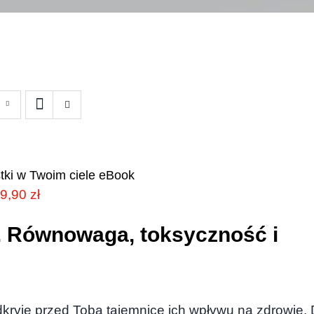
tki w Twoim ciele eBook
ierwotna
Aktualna
9,90
zł
ena
cena
e. Równowaga, toksyczność i
ynosiła:
wynosi:
9,90 zł.
59,90 zł.
dkryje przed Tobą tajemnice ich wpływu na zdrowie.